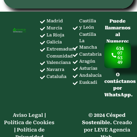
Madrid
Castilla
Puede
y León
llamarnos
Murcia
Castilla
al
La Rioja
La
Numero:
Galicia
Mancha
634
Extremadura
07
Cantabria
Comunidad
63
Aragón
49
Valenciana
Asturias
Navarra
O
Andalucía
Cataluña
contáctanos
Euskadi
por
WhatsApp.
Aviso Legal
|
© 2024 Césped
Política de Cookies
Sostenible.
Creado
|
Política de
por LEVE Agencia