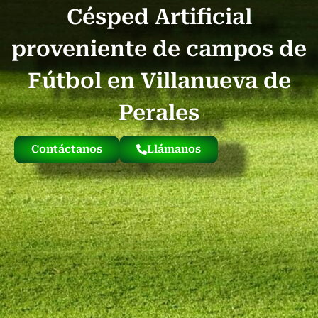
Césped Artificial
Quienes Somos
Césped Artificial Reciclado
Nuestro Césped
proveniente de campos de
Fútbol en Villanueva de
Perales
Contáctanos
Llámanos