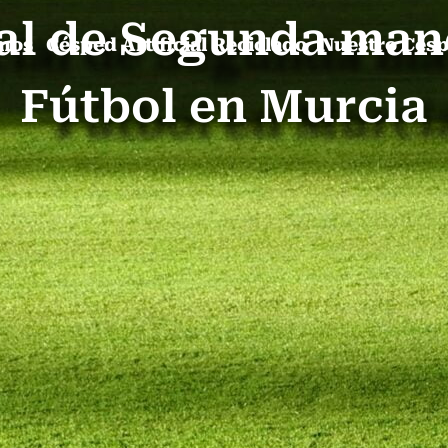
ial de Segunda ma
mos
Césped Artificial Reciclado
Nuestro Cés
Fútbol en Murcia