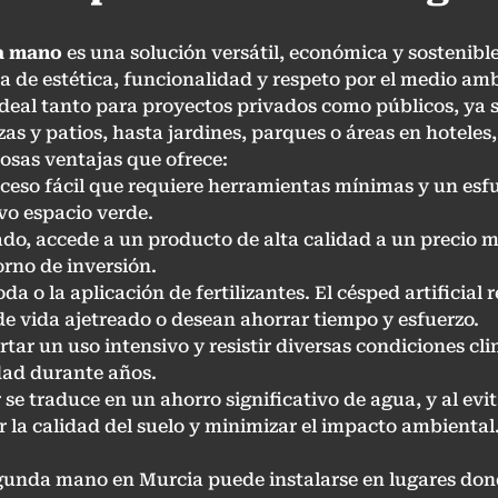
da mano
es una solución versátil, económica y sostenib
 de estética, funcionalidad y respeto por el medio amb
ideal tanto para proyectos privados como públicos, ya s
zas y patios, hasta jardines, parques o áreas en hoteles,
osas ventajas que ofrece:
roceso fácil que requiere herramientas mínimas y un esf
vo espacio verde.
lado, accede a un producto de alta calidad a un precio
orno de inversión.
poda o la aplicación de fertilizantes. El césped artificia
de vida ajetreado o desean ahorrar tiempo y esfuerzo.
tar un uso intensivo y resistir diversas condiciones cli
dad durante años.
 se traduce en un ahorro significativo de agua, y al evit
ar la calidad del suelo y minimizar el impacto ambiental
egunda mano en Murcia puede instalarse en lugares don