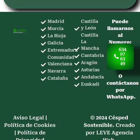
Madrid
Castilla
Puede
y León
llamarnos
Murcia
Castilla
al
La Rioja
La
Numero:
Galicia
Mancha
634
Extremadura
07
Cantabria
Comunidad
63
Aragón
49
Valenciana
Asturias
Navarra
O
Andalucía
Cataluña
contáctanos
Euskadi
por
WhatsApp.
Aviso Legal
|
© 2024 Césped
Política de Cookies
Sostenible.
Creado
|
Política de
por LEVE Agencia