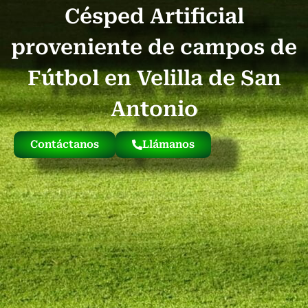
Césped Artificial
Quienes Somos
Césped Artificial Reciclado
Nuestro Césped
proveniente de campos de
Fútbol en Velilla de San
Antonio
Contáctanos
Llámanos