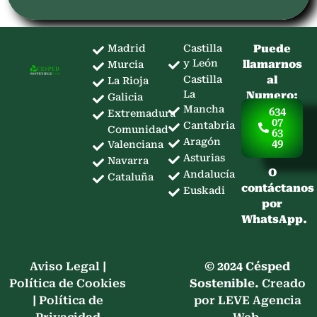
Madrid
Castilla
Puede
y León
llamarnos
Murcia
Castilla
al
La Rioja
La
Numero:
Galicia
Mancha
634
Extremadura
07
Cantabria
Comunidad
63
Aragón
49
Valenciana
Asturias
Navarra
O
Andalucía
Cataluña
contáctanos
Euskadi
por
WhatsApp.
Aviso Legal
|
© 2024 Césped
Política de Cookies
Sostenible.
Creado
|
Política de
por LEVE Agencia