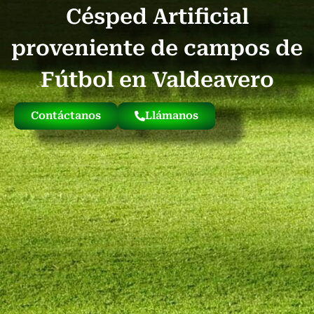
Césped Artificial
Quienes Somos
Césped Artificial Reciclado
Nuestro Césped
proveniente de campos de
Fútbol en Valdeavero
Contáctanos
Llámanos