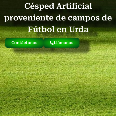
Césped Artificial
Quienes Somos
Césped Artificial Reciclado
Nuestro Césped
proveniente de campos de
Fútbol en Urda
Contáctanos
Llámanos