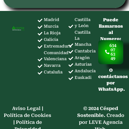
Madrid
Castilla
Puede
y León
llamarnos
Murcia
Castilla
al
La Rioja
La
Numero:
Galicia
Mancha
634
Extremadura
07
Cantabria
Comunidad
63
Aragón
49
Valenciana
Asturias
Navarra
O
Andalucía
Cataluña
contáctanos
Euskadi
por
WhatsApp.
Aviso Legal
|
© 2024 Césped
Política de Cookies
Sostenible.
Creado
|
Política de
por LEVE Agencia