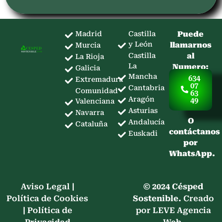
Madrid
Castilla
Puede
y León
llamarnos
Murcia
Castilla
al
La Rioja
La
Numero:
Galicia
Mancha
634
Extremadura
07
Cantabria
Comunidad
63
Aragón
49
Valenciana
Asturias
Navarra
O
Andalucía
Cataluña
contáctanos
Euskadi
por
WhatsApp.
Aviso Legal
|
© 2024 Césped
Política de Cookies
Sostenible.
Creado
|
Política de
por LEVE Agencia