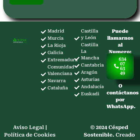
Madrid
Castilla
Puede
y León
llamarnos
Murcia
Castilla
al
La Rioja
La
Numero:
Galicia
Mancha
634
Extremadura
07
Cantabria
Comunidad
63
Aragón
49
Valenciana
Asturias
Navarra
O
Andalucía
Cataluña
contáctanos
Euskadi
por
WhatsApp.
Aviso Legal
|
© 2024 Césped
Política de Cookies
Sostenible.
Creado