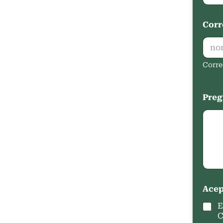
Corr
Corre
Preg
Acep
E
C