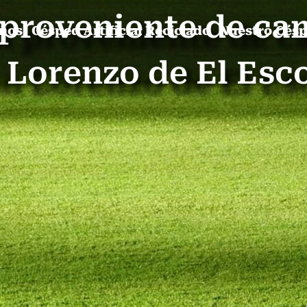
l proveniente de ca
mos
Césped Artificial Reciclado
Nuestro Cés
 Lorenzo de El Esco