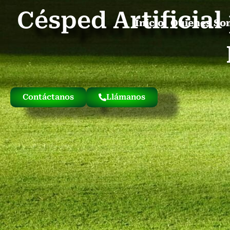
Césped Artificia
Inicio
Quienes So
Contáctanos
Llámanos