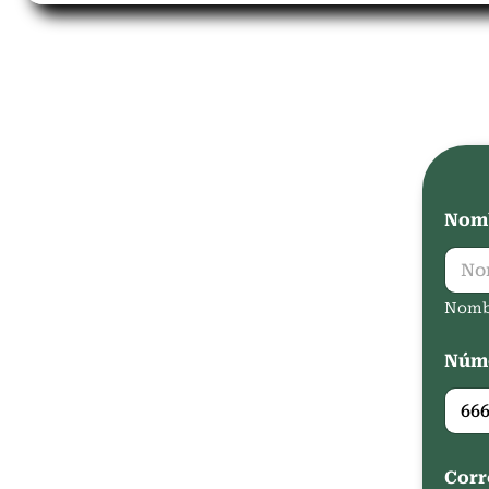
Nomb
Nomb
Núme
Corr