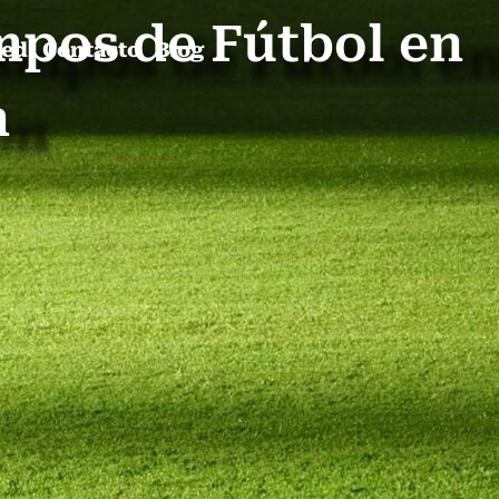
mpos de Fútbol en
ped
Contacto
Blog
n