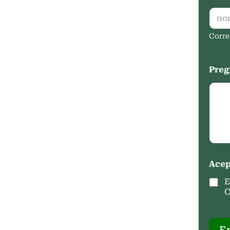
Corre
Preg
Acep
E
C