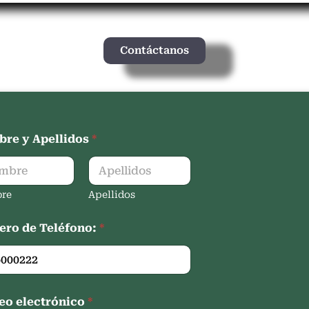
Contáctanos
re y Apellidos
*
re
Apellidos
ro de Teléfono:
*
eo electrónico
*