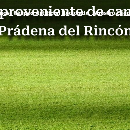
l proveniente de ca
mos
Césped Artificial Reciclado
Nuestro Cés
Prádena del Rincó