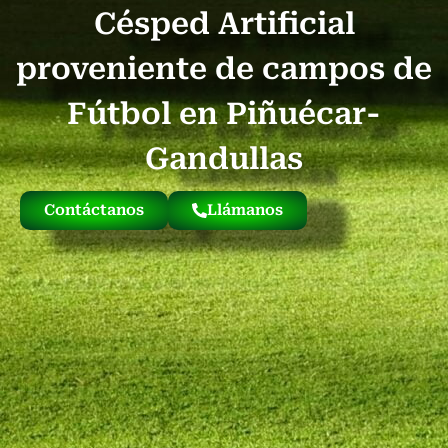
Césped Artificial
Quienes Somos
Césped Artificial Reciclado
Nuestro Césped
proveniente de campos de
Fútbol en Piñuécar-
Gandullas
Contáctanos
Llámanos