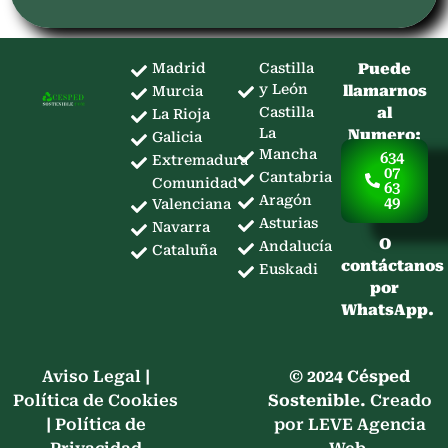
Madrid
Castilla
Puede
y León
llamarnos
Murcia
Castilla
al
La Rioja
La
Numero:
Galicia
Mancha
634
Extremadura
07
Cantabria
Comunidad
63
Aragón
49
Valenciana
Asturias
Navarra
O
Andalucía
Cataluña
contáctanos
Euskadi
por
WhatsApp.
Aviso Legal
|
© 2024 Césped
Política de Cookies
Sostenible.
Creado
|
Política de
por LEVE Agencia