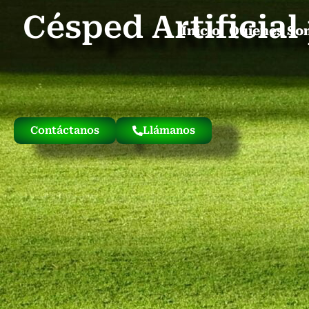
Césped Artificia
Inicio
Quienes So
Contáctanos
Llámanos