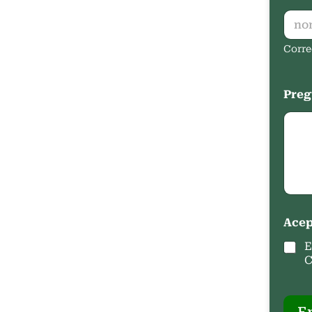
Corre
Preg
Acep
E
C