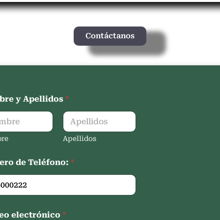
Contáctanos
re y Apellidos
*
re
Apellidos
ro de Teléfono:
*
eo electrónico
*