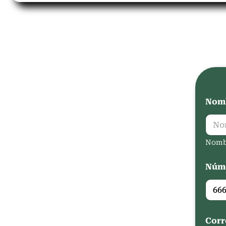
Nomb
Nomb
Núme
Corr