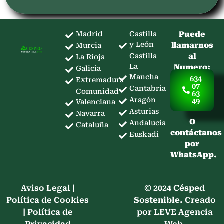
Madrid
Castilla
Puede
y León
llamarnos
Murcia
Castilla
al
La Rioja
La
Numero:
Galicia
Mancha
634
Extremadura
07
Cantabria
Comunidad
63
Aragón
49
Valenciana
Asturias
Navarra
O
Andalucía
Cataluña
contáctanos
Euskadi
por
WhatsApp.
Aviso Legal
|
© 2024 Césped
Política de Cookies
Sostenible.
Creado
|
Política de
por LEVE Agencia