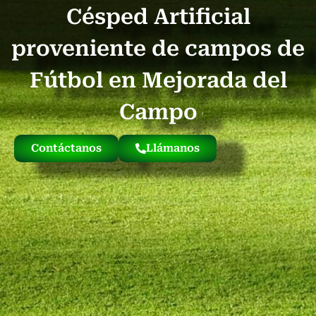
Césped Artificial
Quienes Somos
Césped Artificial Reciclado
Nuestro Césped
proveniente de campos de
Fútbol en Mejorada del
Campo
Contáctanos
Llámanos