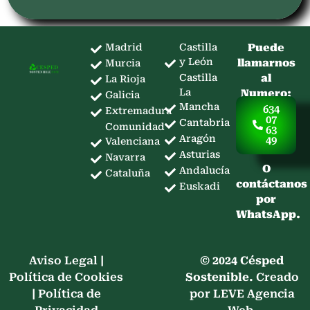
Madrid
Castilla
Puede
y León
llamarnos
Murcia
Castilla
al
La Rioja
La
Numero:
Galicia
Mancha
634
Extremadura
07
Cantabria
Comunidad
63
Aragón
49
Valenciana
Asturias
Navarra
O
Andalucía
Cataluña
contáctanos
Euskadi
por
WhatsApp.
Aviso Legal
|
© 2024 Césped
Política de Cookies
Sostenible.
Creado
|
Política de
por LEVE Agencia