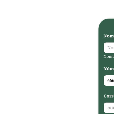
Nomb
Nomb
Núme
Corr