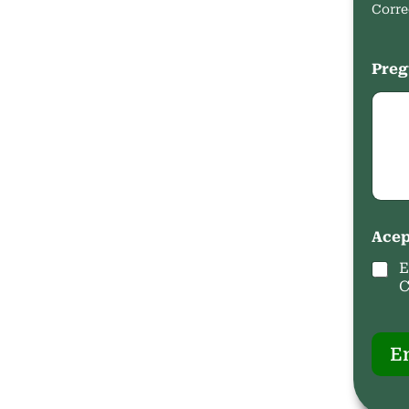
Corre
Preg
Acep
E
C
E