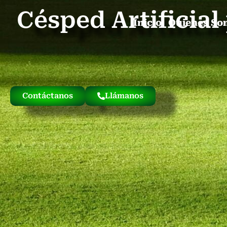
Césped Artificia
Inicio
Quienes So
Contáctanos
Llámanos