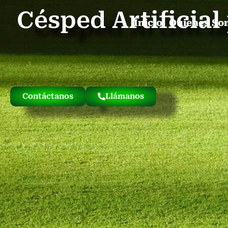
Césped Artificia
Inicio
Quienes So
Contáctanos
Llámanos