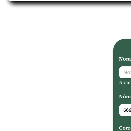
Nomb
Nomb
Núme
Corr