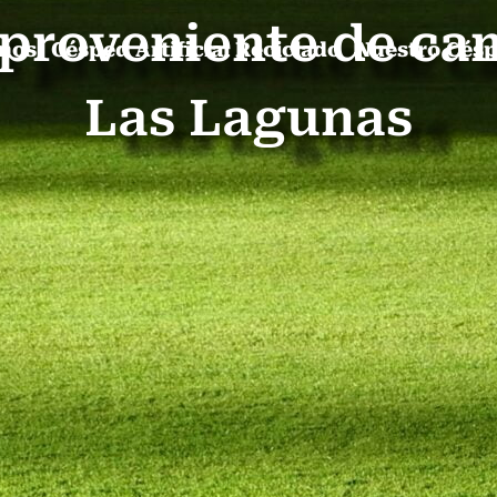
l proveniente de ca
mos
Césped Artificial Reciclado
Nuestro Cés
Las Lagunas