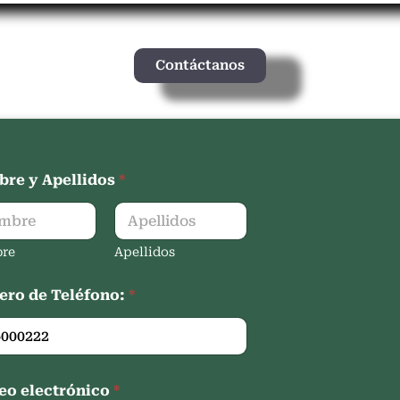
Contáctanos
re y Apellidos
*
re
Apellidos
ro de Teléfono:
*
eo electrónico
*