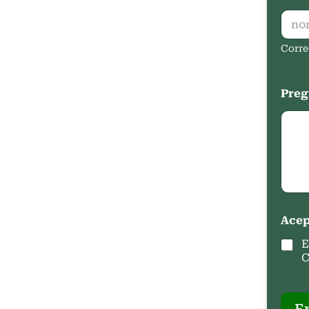
Corre
Preg
Acep
E
C