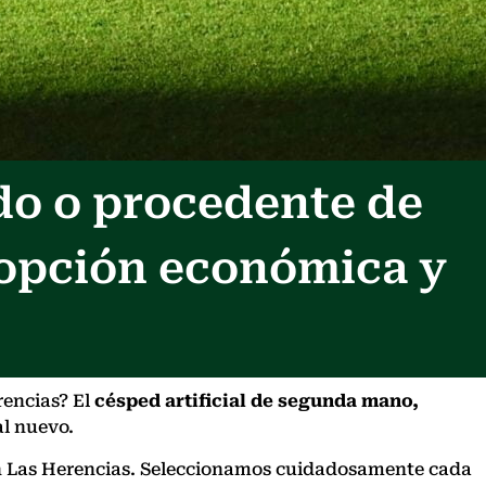
do o procedente de
 opción económica y
rencias? El
césped artificial de segunda mano,
al nuevo.
o en Las Herencias. Seleccionamos cuidadosamente cada