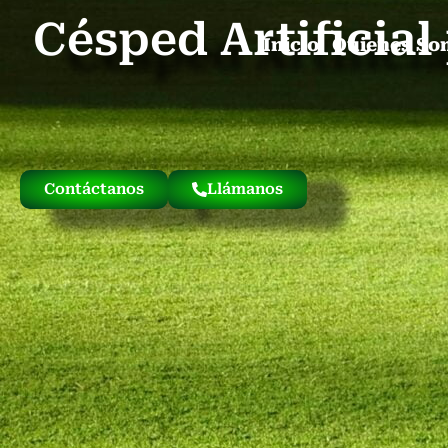
Césped Artificia
Inicio
Quienes So
Contáctanos
Llámanos