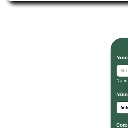
Nomb
Nomb
Núme
Corr