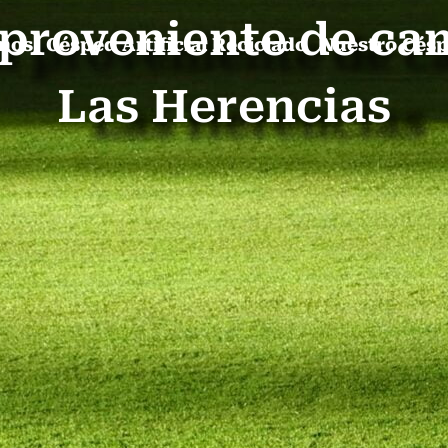
l proveniente de ca
mos
Césped Artificial Reciclado
Nuestro Cés
Las Herencias