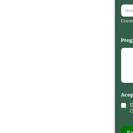
Corre
Preg
Acep
E
C