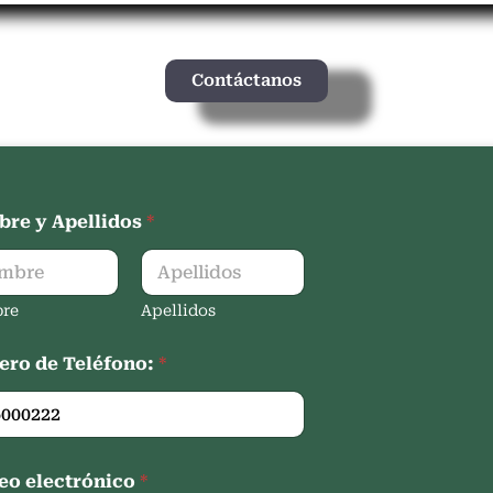
Contáctanos
re y Apellidos
*
re
Apellidos
ro de Teléfono:
*
eo electrónico
*