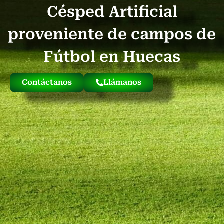
Césped Artificial
Quienes Somos
Césped Artificial Reciclado
Nuestro Césped
proveniente de campos de
Fútbol en Huecas
Contáctanos
Llámanos