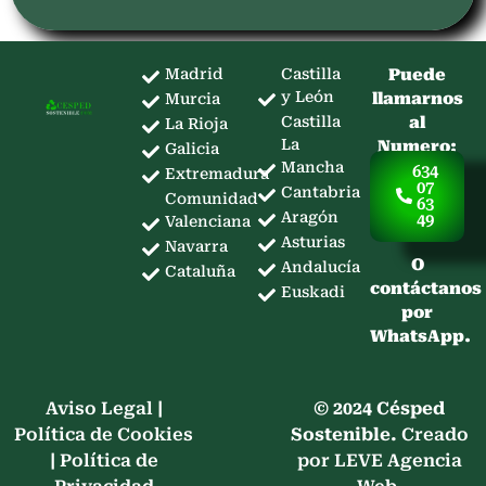
Madrid
Castilla
Puede
y León
llamarnos
Murcia
Castilla
al
La Rioja
La
Numero:
Galicia
Mancha
634
Extremadura
07
Cantabria
Comunidad
63
Aragón
49
Valenciana
Asturias
Navarra
O
Andalucía
Cataluña
contáctanos
Euskadi
por
WhatsApp.
Aviso Legal
|
© 2024 Césped
Política de Cookies
Sostenible.
Creado
|
Política de
por LEVE Agencia