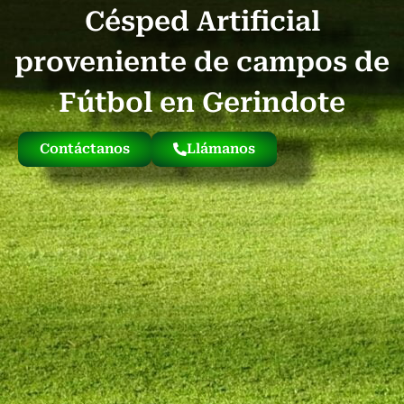
Césped Artificial
Quienes Somos
Césped Artificial Reciclado
Nuestro Césped
proveniente de campos de
Fútbol en Gerindote
Contáctanos
Llámanos