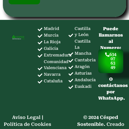
Madrid
Castilla
Puede
y León
llamarnos
Murcia
Castilla
al
La Rioja
La
Numero:
Galicia
Mancha
634
Extremadura
07
Cantabria
Comunidad
63
Aragón
49
Valenciana
Asturias
Navarra
O
Andalucía
Cataluña
contáctanos
Euskadi
por
WhatsApp.
Aviso Legal
|
© 2024 Césped
Política de Cookies
Sostenible.
Creado