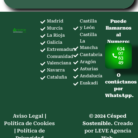
Madrid
Castilla
Puede
y León
llamarnos
Murcia
Castilla
al
La Rioja
La
Numero:
Galicia
Mancha
634
Extremadura
07
Cantabria
Comunidad
63
Aragón
49
Valenciana
Asturias
Navarra
O
Andalucía
Cataluña
contáctanos
Euskadi
por
WhatsApp.
Aviso Legal
|
© 2024 Césped
Política de Cookies
Sostenible.
Creado
|
Política de
por LEVE Agencia