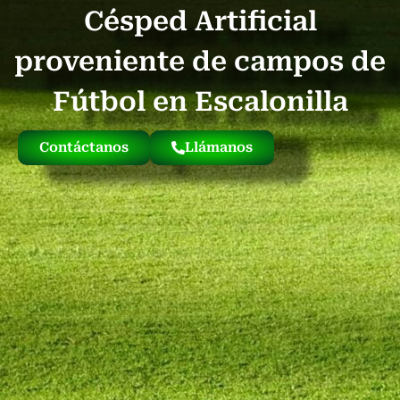
Césped Artificial
Quienes Somos
Césped Artificial Reciclado
Nuestro Césped
proveniente de campos de
Fútbol en Escalonilla
Contáctanos
Llámanos