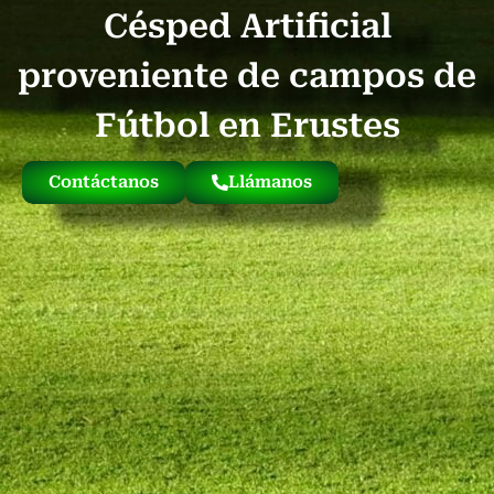
Césped Artificial
Quienes Somos
Césped Artificial Reciclado
Nuestro Césped
proveniente de campos de
Fútbol en Erustes
Contáctanos
Llámanos