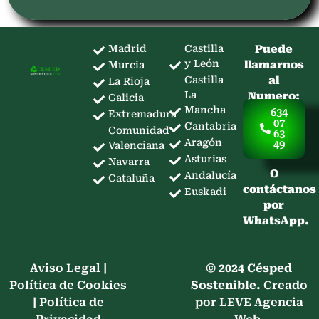
Madrid
Castilla
Puede
y León
llamarnos
Murcia
Castilla
al
La Rioja
La
Numero:
Galicia
Mancha
634
Extremadura
07
Cantabria
Comunidad
63
Aragón
49
Valenciana
Asturias
Navarra
O
Andalucía
Cataluña
contáctanos
Euskadi
por
WhatsApp.
Aviso Legal
|
© 2024 Césped
Política de Cookies
Sostenible.
Creado
|
Política de
por LEVE Agencia