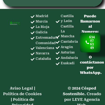
Madrid
Castilla
Puede
y León
llamarnos
Murcia
Castilla
al
La Rioja
La
Numero:
Galicia
Mancha
634
Extremadura
07
Cantabria
Comunidad
63
Aragón
49
Valenciana
Asturias
Navarra
O
Andalucía
Cataluña
contáctanos
Euskadi
por
WhatsApp.
Aviso Legal
|
© 2024 Césped
Política de Cookies
Sostenible.
Creado
|
Política de
por LEVE Agencia