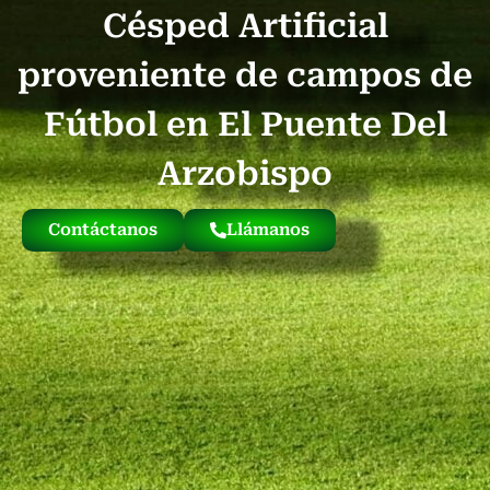
Césped Artificial
Quienes Somos
Césped Artificial Reciclado
Nuestro Césped
proveniente de campos de
Fútbol en El Puente Del
Arzobispo
Contáctanos
Llámanos