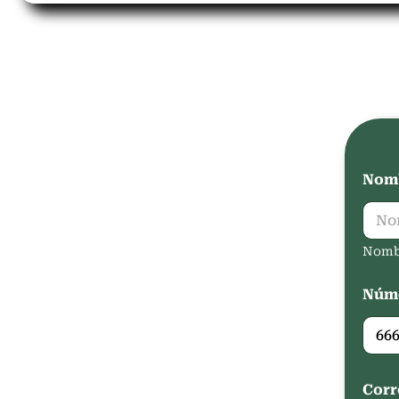
Nomb
Nomb
Núme
Corr