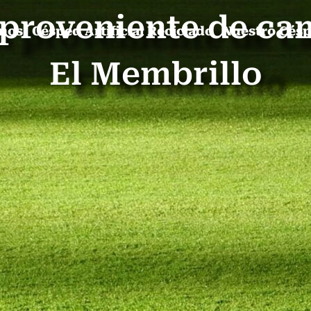
l proveniente de ca
mos
Césped Artificial Reciclado
Nuestro Cés
El Membrillo