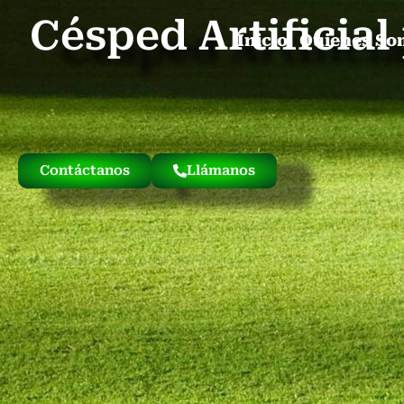
Césped Artificia
Inicio
Quienes So
Contáctanos
Llámanos