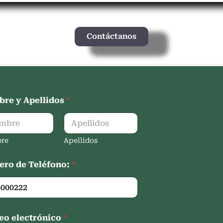
Contáctanos
re y Apellidos
*
re
Apellidos
ro de Teléfono:
*
eo electrónico
*