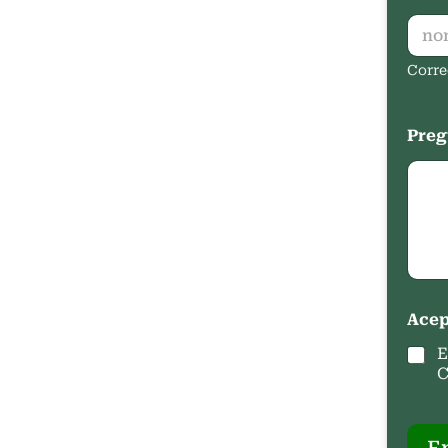
Corre
Preg
Acep
E
C