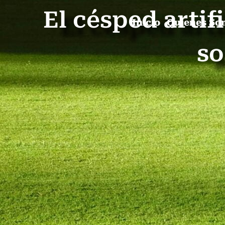
El césped arti
Inicio
Quienes So
so