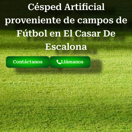
Césped Artificial
Quienes Somos
Césped Artificial Reciclado
Nuestro Césped
proveniente de campos de
Fútbol en El Casar De
Escalona
Contáctanos
Llámanos