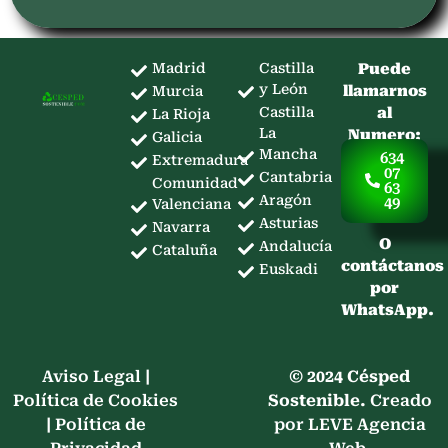
Madrid
Castilla
Puede
y León
llamarnos
Murcia
Castilla
al
La Rioja
La
Numero:
Galicia
Mancha
634
Extremadura
07
Cantabria
Comunidad
63
Aragón
49
Valenciana
Asturias
Navarra
O
Andalucía
Cataluña
contáctanos
Euskadi
por
WhatsApp.
Aviso Legal
|
© 2024 Césped
Política de Cookies
Sostenible.
Creado
|
Política de
por LEVE Agencia