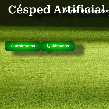
Césped Artificia
Inicio
Quienes So
Contáctanos
Llámanos