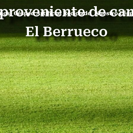
l proveniente de ca
mos
Césped Artificial Reciclado
Nuestro Cés
El Berrueco