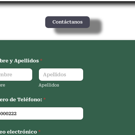
Contáctanos
re y Apellidos
*
re
Apellidos
ro de Teléfono:
*
eo electrónico
*