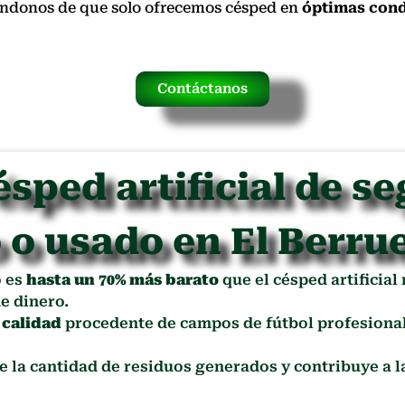
rándonos de que solo ofrecemos césped en
óptimas cond
Contáctanos
ésped artificial de s
 o usado en El Berru
o es
hasta un 70% más barato
que el césped artificial
e dinero.
 calidad
procedente de campos de fútbol profesional
ce la cantidad de residuos generados y contribuye a 