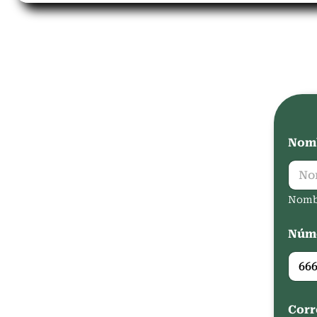
Nomb
Nomb
Núme
Corr