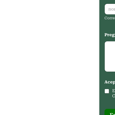
Corre
Preg
Acep
E
C