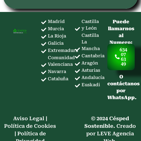
Madrid
Castilla
Puede
y León
llamarnos
Murcia
Castilla
al
La Rioja
La
Numero:
Galicia
Mancha
634
Extremadura
07
Cantabria
Comunidad
63
Aragón
49
Valenciana
Asturias
Navarra
O
Andalucía
Cataluña
contáctanos
Euskadi
por
WhatsApp.
Aviso Legal
|
© 2024 Césped
Política de Cookies
Sostenible.
Creado
|
Política de
por LEVE Agencia