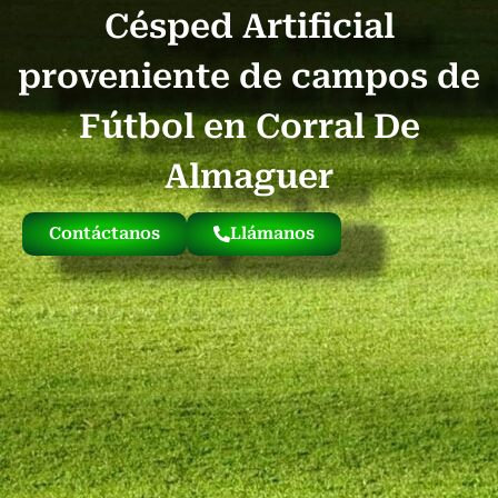
Césped Artificial
Quienes Somos
Césped Artificial Reciclado
Nuestro Césped
proveniente de campos de
Fútbol en Corral De
Almaguer
Contáctanos
Llámanos