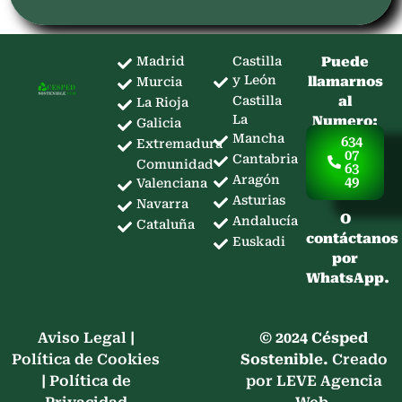
Madrid
Castilla
Puede
y León
llamarnos
Murcia
Castilla
al
La Rioja
La
Numero:
Galicia
Mancha
634
Extremadura
07
Cantabria
Comunidad
63
Aragón
49
Valenciana
Asturias
Navarra
O
Andalucía
Cataluña
contáctanos
Euskadi
por
WhatsApp.
Aviso Legal
|
© 2024 Césped
Política de Cookies
Sostenible.
Creado
|
Política de
por LEVE Agencia