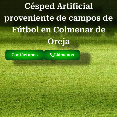
Césped Artificial
Quienes Somos
Césped Artificial Reciclado
Nuestro Césped
proveniente de campos de
Fútbol en Colmenar de
Oreja
Contáctanos
Llámanos