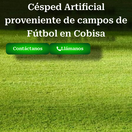
Césped Artificial
Quienes Somos
Césped Artificial Reciclado
Nuestro Césped
proveniente de campos de
Fútbol en Cobisa
Contáctanos
Llámanos