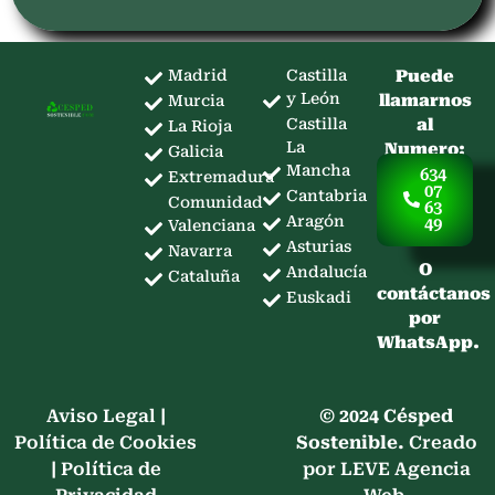
Madrid
Castilla
Puede
y León
llamarnos
Murcia
Castilla
al
La Rioja
La
Numero:
Galicia
Mancha
634
Extremadura
07
Cantabria
Comunidad
63
Aragón
49
Valenciana
Asturias
Navarra
O
Andalucía
Cataluña
contáctanos
Euskadi
por
WhatsApp.
Aviso Legal
|
© 2024 Césped
Política de Cookies
Sostenible.
Creado
|
Política de
por LEVE Agencia