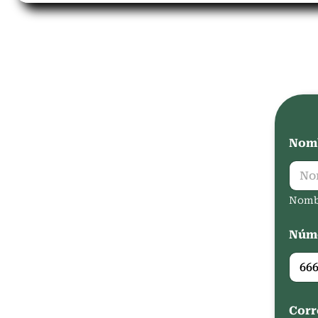
Nomb
Nomb
Núme
Corr