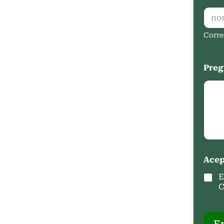
Corre
Preg
Acep
E
C