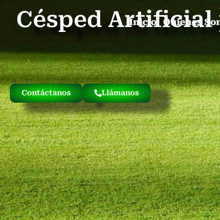
Césped Artificia
Inicio
Quienes So
Contáctanos
Llámanos