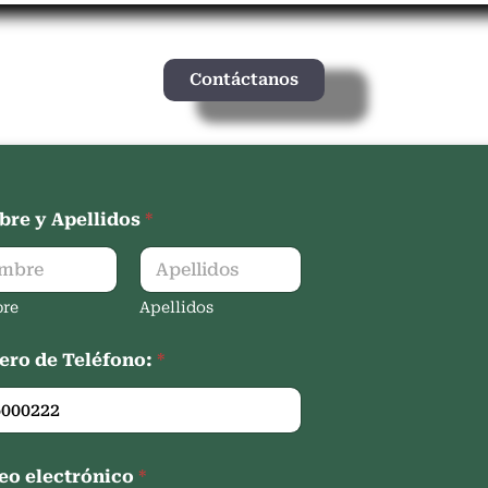
Contáctanos
re y Apellidos
*
re
Apellidos
ro de Teléfono:
*
eo electrónico
*