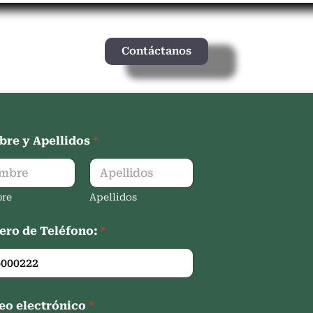
Contáctanos
re y Apellidos
*
re
Apellidos
ro de Teléfono:
*
eo electrónico
*