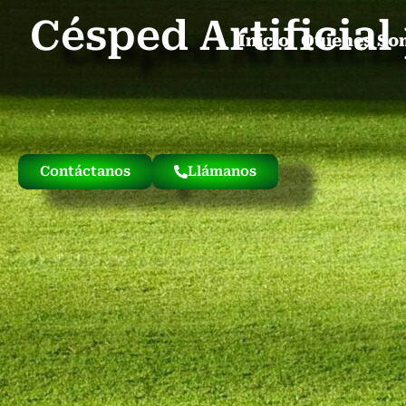
Césped Artificia
Inicio
Quienes So
Contáctanos
Llámanos