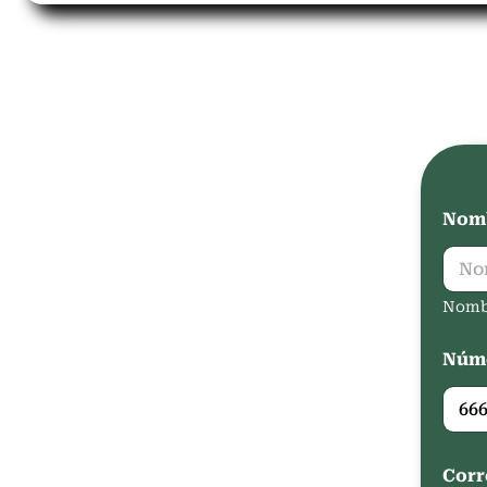
Nomb
Nomb
Núme
Corr