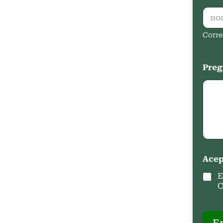
Corre
Preg
Acep
E
C