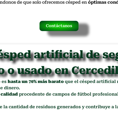
rándonos de que solo ofrecemos césped en
óptimas cond
Contáctanos
ésped artificial de s
o o usado en Cercedil
o es
hasta un 70% más barato
que el césped artificial
e dinero.
 calidad
procedente de campos de fútbol profesional
ce la cantidad de residuos generados y contribuye a 