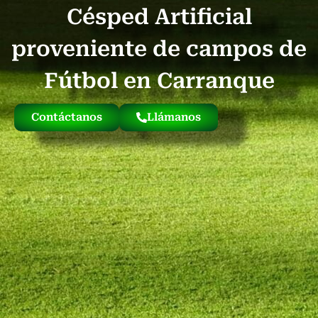
Césped Artificial
Quienes Somos
Césped Artificial Reciclado
Nuestro Césped
proveniente de campos de
Fútbol en Carranque
Contáctanos
Llámanos