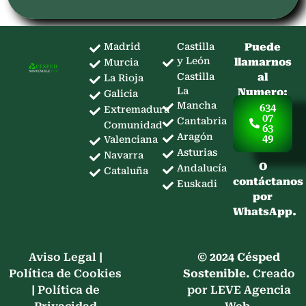
Madrid
Castilla
Puede
y León
llamarnos
Murcia
Castilla
al
La Rioja
La
Numero:
Galicia
Mancha
634
Extremadura
07
Cantabria
Comunidad
63
Aragón
49
Valenciana
Asturias
Navarra
O
Andalucía
Cataluña
contáctanos
Euskadi
por
WhatsApp.
Aviso Legal
|
© 2024 Césped
Política de Cookies
Sostenible.
Creado
|
Política de
por LEVE Agencia