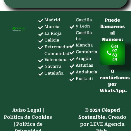
Madrid
Castilla
Puede
y León
llamarnos
Murcia
Castilla
al
La Rioja
La
Numero:
Galicia
Mancha
634
Extremadura
07
Cantabria
Comunidad
63
Aragón
49
Valenciana
Asturias
Navarra
O
Andalucía
Cataluña
contáctanos
Euskadi
por
WhatsApp.
Aviso Legal
|
© 2024 Césped
Política de Cookies
Sostenible.
Creado
|
Política de
por LEVE Agencia