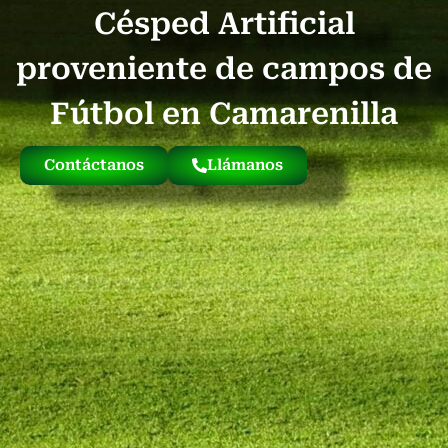
Césped Artificial
Quienes Somos
Césped Artificial Reciclado
Nuestro Césped
proveniente de campos de
Fútbol en Camarenilla
Contáctanos
Llámanos