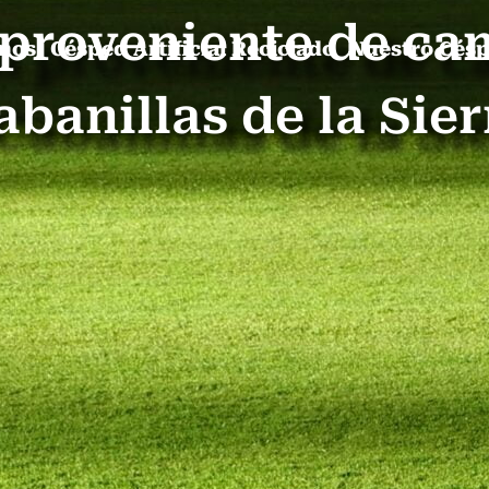
l proveniente de ca
mos
Césped Artificial Reciclado
Nuestro Cés
abanillas de la Sier