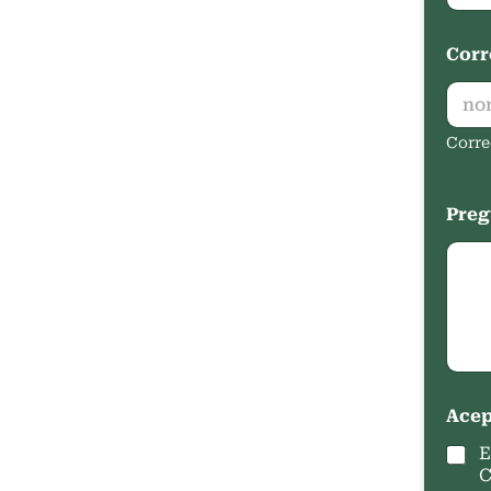
Corr
Corre
Preg
Acep
E
C