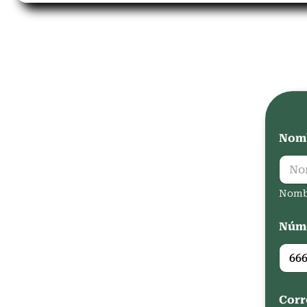
Nomb
Nomb
Núme
Corr