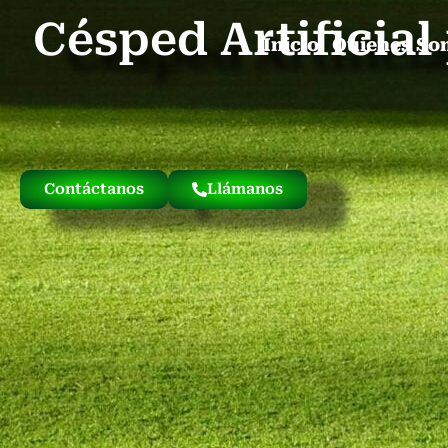
Césped Artificia
Inicio
Quienes So
Contáctanos
Llámanos