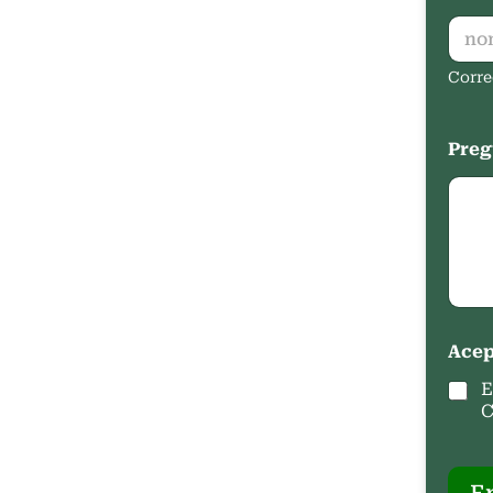
Corre
Preg
Acep
E
C