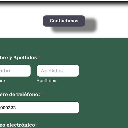
Contáctanos
re y Apellidos
*
re
Apellidos
ro de Teléfono:
*
eo electrónico
*