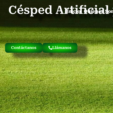
Césped Artificia
Inicio
Quienes So
Contáctanos
Llámanos