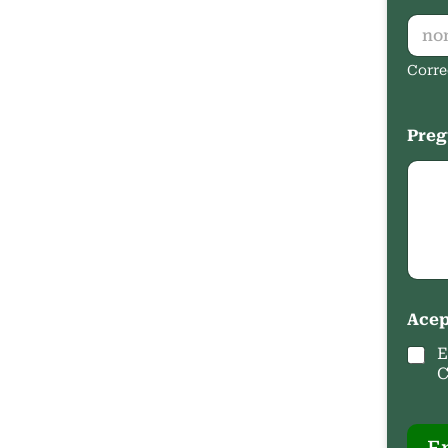
Corre
Preg
Acep
E
C