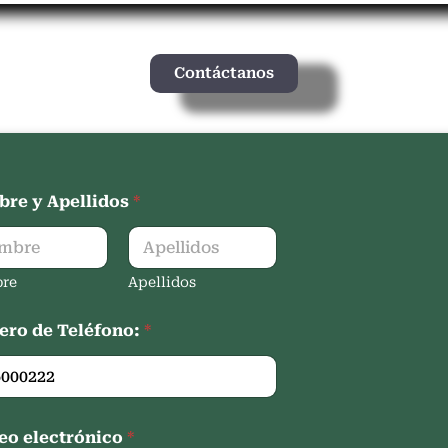
Contáctanos
re y Apellidos
*
re
Apellidos
ro de Teléfono:
*
eo electrónico
*