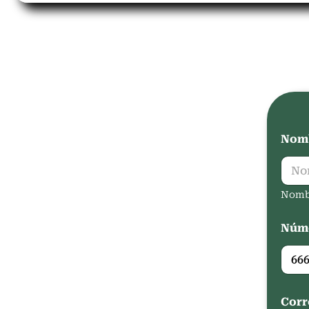
Nomb
Nomb
Núme
Corr